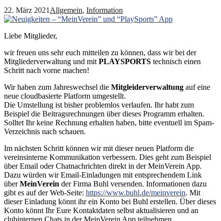
22. März 2021
Allgemein
,
Information
Liebe Mitglieder,
wir freuen uns sehr euch mitteilen zu können, dass wir bei der
Mitgliederverwaltung und mit
PLAYSPORTS
technisch einen
Schritt nach vorne machen!
Wir haben zum Jahreswechsel die
Mitgleiderverwaltung
auf eine
neue cloudbasierte Platform umgestellt.
Die Umstellung ist bisher problemlos verlaufen. Ihr habt zum
Beispiel die Beitragsrechnungen über dieses Programm erhalten.
Solltet Ihr keine Rechnung erhalten haben, bitte eventuell im Spam-
Verzeichnis nach schauen.
Im nächsten Schritt können wir mit dieser neuen Platform die
vereinsinterne Kommunikation verbessern. Dies geht zum Beispiel
über Email oder Chatnachrichten direkt in der MeinVerein App.
Dazu würden wir Email-Einladungen mit entsprechendem Link
über
MeinVerein
der Firma Buhl versenden. Informationen dazu
gibt es auf der Web-Seite:
https://www.buhl.de/meinverein
. Mit
dieser Einladung könnt ihr ein Konto bei Buhl erstellen. Über dieses
Konto könnt Ihr Eure Kontaktdaten selbst aktualisieren und an
clubinternen Chats in der MeinVerein App teilnehmen.