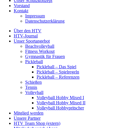
Unser Schutzkonzept
Vorstand
Kontakt
Impressum
Datenschutzerklärung
Über den HTV
HTV-Journal
Unser Sportangebot
Beachvolleyball
Fitness Workout
Gymnastik für Frauen
Pickleball
Pickleball – Das Spiel
Pickleball – Spielregeln
Pickleball – Referenzen
Schießen
Tennis
Volleyball
Volleyball Hobby Mixed I
Volleyball Hobby Mixed II
Volleyball Hobbypritscher
Mitglied werden
Unsere Partner
HTV Team Shop (extern)