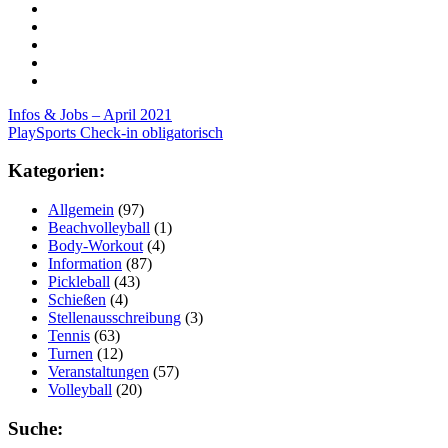
Post
Infos & Jobs – April 2021
PlaySports Check-in obligatorisch
navigation
Kategorien:
Allgemein
(97)
Beachvolleyball
(1)
Body-Workout
(4)
Information
(87)
Pickleball
(43)
Schießen
(4)
Stellenausschreibung
(3)
Tennis
(63)
Turnen
(12)
Veranstaltungen
(57)
Volleyball
(20)
Suche: