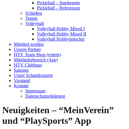
Pickleball – Spielregeln
Pickleball – Referenzen
Schießen
Tennis
Volleyball
Volleyball Hobby Mixed I
Volleyball Hobby Mixed II
Volleyball Hobbypritscher
Mitglied werden
Unsere Partner
HTV Team Shop (extern)
Mitgliederbereich (App)
HTV Clubhaus
Satzung
Unser Schutzkonzept
Vorstand
Kontakt
Impressum
Datenschutzerklärung
Neuigkeiten – “MeinVerein”
und “PlaySports” App