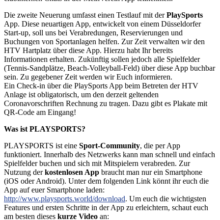
Die zweite Neuerung umfasst einen Testlauf mit der
PlaySports
App. Diese neuartigen App, entwickelt von einem Düsseldorfer
Start-up, soll uns bei Verabredungen, Reservierungen und
Buchungen von Sportanlagen helfen. Zur Zeit verwalten wir den
HTV Hartplatz über diese App. Hierzu habt Ihr bereits
Informationen erhalten. Zukünftig sollen jedoch alle Spielfelder
(Tennis-Sandplätze, Beach-Volleyball-Feld) über diese App buchbar
sein. Zu gegebener Zeit werden wir Euch informieren.
Ein Check-in über die PlaySports App beim Betreten der HTV
Anlage ist obligatorisch, um den derzeit geltenden
Coronavorschriften Rechnung zu tragen. Dazu gibt es Plakate mit
QR-Code am Eingang!
Was ist PLAYSPORTS?
PLAYSPORTS ist eine
Sport-Community
, die per App
funktioniert. Innerhalb des Netzwerks kann man schnell und einfach
Spielfelder buchen und sich mit Mitspielern verabreden. Zur
Nutzung der
kostenlosen App
braucht man nur ein Smartphone
(iOS oder Android). Unter dem folgenden Link könnt ihr euch die
App auf euer Smartphone laden:
http://www.playsports.world/download
. Um euch die wichtigsten
Features und ersten Schritte in der App zu erleichtern, schaut euch
am besten dieses
kurze Video
an: