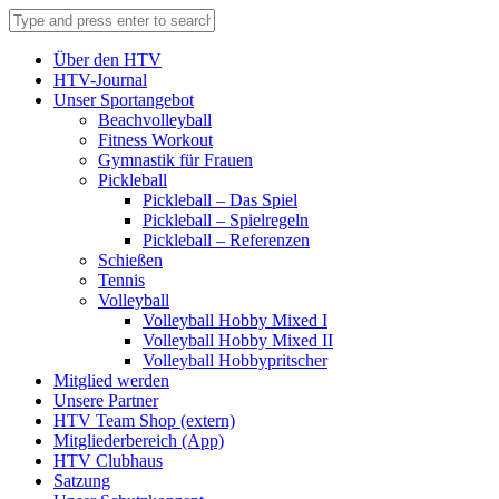
Über den HTV
HTV-Journal
Unser Sportangebot
Beachvolleyball
Fitness Workout
Gymnastik für Frauen
Pickleball
Pickleball – Das Spiel
Pickleball – Spielregeln
Pickleball – Referenzen
Schießen
Tennis
Volleyball
Volleyball Hobby Mixed I
Volleyball Hobby Mixed II
Volleyball Hobbypritscher
Mitglied werden
Unsere Partner
HTV Team Shop (extern)
Mitgliederbereich (App)
HTV Clubhaus
Satzung