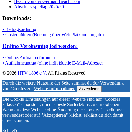
Beach von der German Beach Tour
Abschlussspieltag 2025/26
Downloads:
• Beitragsordnung
• Gastgebühren (Buchung über Web Platzbuchung.de)
Online Vereinsmitglied werden:
• Online-Aufnahmeformular
• Aufnahmeantrag (ohne individuelle E-Mail-Adresse)
© 2026
HTV 1896 e.V.
All Rights Reserved.
Durch die weitere Nutzung der Seite stimmst du der Verwendung
von Cookies zu.
Weitere Informationen
Akzeptieren
Die Cookie-Einstellungen auf dieser Website sind auf "Cookies
zulassen" eingestellt, um das beste Surferlebnis zu ermöglichen.
Wenn du diese Website ohne Änderung der Cookie-Einstellungen
verwendest oder auf "Akzeptieren" klickst, erklärst du sich damit
einverstanden.
Schließen