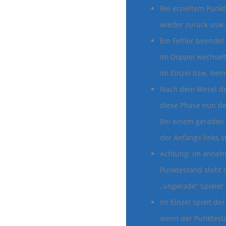
Bei erzieltem Punk
wieder zurück usw.
Ein Fehler beendet 
Im Doppel wechselt 
Im Einzel bzw. bei
Nach dem Wesel des 
diese Phase nun de
Bei einem geraden 
der Anfangs links s
Achtung: Im anneh
Punktestand steht 
„ungerade“ Spieler 
Im Einzel spielt de
wenn der Punktesta