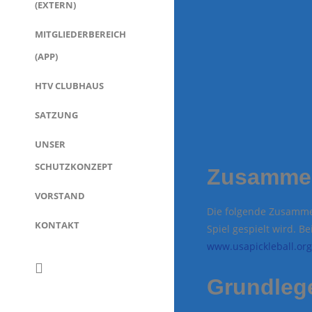
(EXTERN)
MITGLIEDERBEREICH
(APP)
HTV CLUBHAUS
SATZUNG
UNSER
SCHUTZKONZEPT
Zusammen
VORSTAND
Die folgende Zusammen
KONTAKT
Spiel gespielt wird. B
www.usapickleball.org
Grundleg