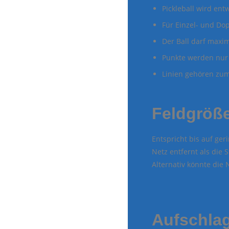
Pickleball wird ent
Für Einzel- und Dop
Der Ball darf maxi
Punkte werden nur
Linien gehören zum
Feldgröß
Entspricht bis auf ge
Netz entfernt als die 
Alternativ könnte die
Aufschla