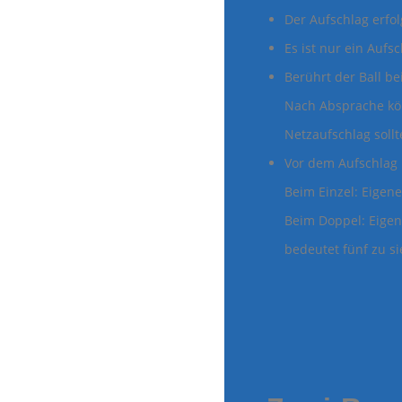
Der Aufschlag erfo
Es ist nur ein Aufs
Berührt der Ball be
Nach Absprache kön
Netzaufschlag soll
Vor dem Aufschlag
Beim Einzel: Eigene
Beim Doppel: Eigene
bedeutet fünf zu s