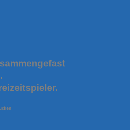
usammengefast
.
eizeitspieler.
rucken