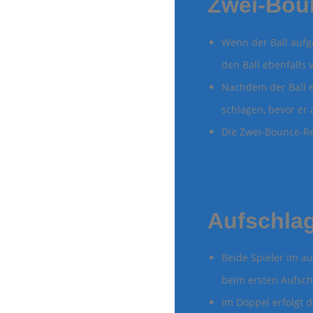
Zwei-Boun
Wenn der Ball auf
den Ball ebenfalls
Nachdem der Ball e
schlagen, bevor er
Die Zwei-Bounce-Reg
Aufschlag
Beide Spieler im a
beim ersten Aufsch
Im Doppel erfolgt 