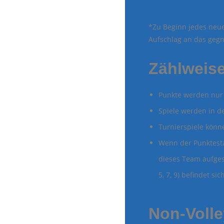
*Zu Beginn jedes neue
Aufschlag an das geg
Zählweise
Punkte werden nur
Spiele werden in de
Turnierspiele könn
Wenn der Punktestan
dieses Team aufges
5, 7, 9) befindet s
Non-Volle