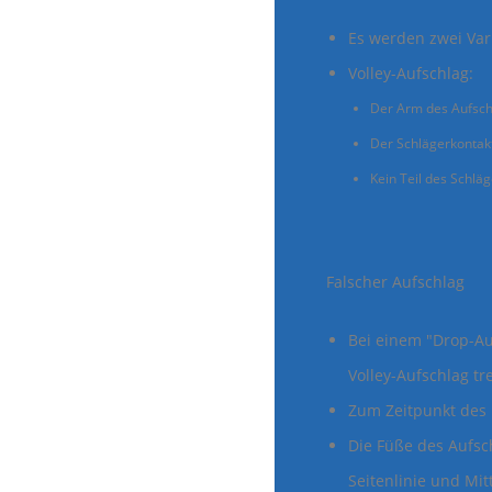
Es werden zwei Vari
Volley-Aufschlag:
Der Arm des Aufschl
Der Schlägerkontakt 
Kein Teil des Schlä
Falscher Aufsc
Bei einem "Drop-Auf
Volley-Aufschlag tr
Zum Zeitpunkt des 
Die Füße des Aufsc
Seitenlinie und Mitt