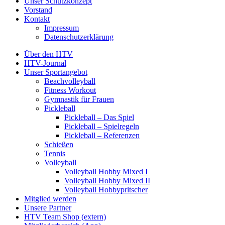
Unser Schutzkonzept
Vorstand
Kontakt
Impressum
Datenschutzerklärung
Über den HTV
HTV-Journal
Unser Sportangebot
Beachvolleyball
Fitness Workout
Gymnastik für Frauen
Pickleball
Pickleball – Das Spiel
Pickleball – Spielregeln
Pickleball – Referenzen
Schießen
Tennis
Volleyball
Volleyball Hobby Mixed I
Volleyball Hobby Mixed II
Volleyball Hobbypritscher
Mitglied werden
Unsere Partner
HTV Team Shop (extern)