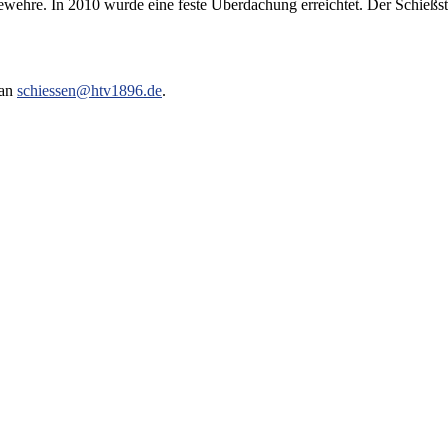
ewehre. In 2010 wurde eine feste Überdachung erreichtet. Der Schieß
 an
schiessen@htv1896.de
.