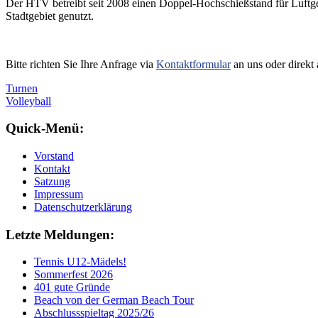
Der HTV betreibt seit 2008 einen Doppel-Hochschießstand für Luftg
Stadtgebiet genutzt.
Bitte richten Sie Ihre Anfrage via
Kontaktformular
an uns oder direkt
Post
Turnen
Volleyball
navigation
Quick-Menü:
Vorstand
Kontakt
Satzung
Impressum
Datenschutzerklärung
Letzte Meldungen:
Tennis U12-Mädels!
Sommerfest 2026
401 gute Gründe
Beach von der German Beach Tour
Abschlussspieltag 2025/26