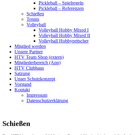
Pickleball – Spielregeln
Pickleball – Referenzen
Schießen
Tennis
Volleyball
Volleyball Hobby Mixed I
Volleyball Hobby Mixed II
Volleyball Hobbypritscher
Mitglied werden
Unsere Partner
HTV Team Shop (extern)
Mitgliederbereich (App)
HTV Clubhaus
Satzung
Unser Schutzkonzept
Vorstand
Kontakt
Impressum
Datenschutzerklärung
Schießen