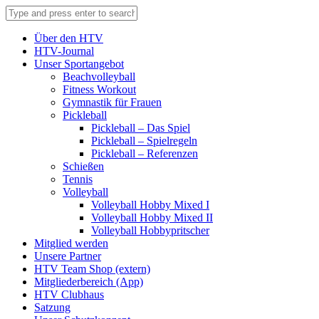
Über den HTV
HTV-Journal
Unser Sportangebot
Beachvolleyball
Fitness Workout
Gymnastik für Frauen
Pickleball
Pickleball – Das Spiel
Pickleball – Spielregeln
Pickleball – Referenzen
Schießen
Tennis
Volleyball
Volleyball Hobby Mixed I
Volleyball Hobby Mixed II
Volleyball Hobbypritscher
Mitglied werden
Unsere Partner
HTV Team Shop (extern)
Mitgliederbereich (App)
HTV Clubhaus
Satzung