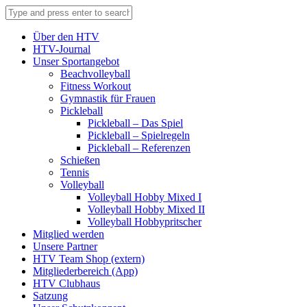
Über den HTV
HTV-Journal
Unser Sportangebot
Beachvolleyball
Fitness Workout
Gymnastik für Frauen
Pickleball
Pickleball – Das Spiel
Pickleball – Spielregeln
Pickleball – Referenzen
Schießen
Tennis
Volleyball
Volleyball Hobby Mixed I
Volleyball Hobby Mixed II
Volleyball Hobbypritscher
Mitglied werden
Unsere Partner
HTV Team Shop (extern)
Mitgliederbereich (App)
HTV Clubhaus
Satzung