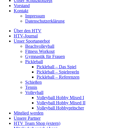
Unser Schutzkonzept
Vorstand
Kontakt
Impressum
Datenschutzerklärung
Über den HTV
HTV-Journal
Unser Sportangebot
Beachvolleyball
Fitness Workout
Gymnastik für Frauen
Pickleball
Pickleball – Das Spiel
Pickleball – Spielregeln
Pickleball – Referenzen
Schießen
Tennis
Volleyball
Volleyball Hobby Mixed I
Volleyball Hobby Mixed II
Volleyball Hobbypritscher
Mitglied werden
Unsere Partner
HTV Team Shop (extern)