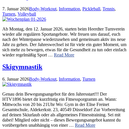
7. Januar 2026
Body-Workout
,
Information
,
Pickleball
,
Tennis
,
Turnen
,
Volleyball
Ab Montag, den 12. Januar 2026, starten beim Heerdter Turnverein
wieder alle regulären Sportangebote. Wir freuen uns darauf, euch
nach der Winterpause wiederzusehen und gemeinsam aktiv ins neue
Jahr zu gehen. Der Jahreswechsel ist für viele ein guter Moment, um
sich mehr zu bewegen, etwas für die Gesundheit zu tun oder einfach
wieder regelmäßig Sport …
Read More
Skigymnastik
6. Januar 2026
Body-Workout
,
Information
,
Turnen
Genau dein Bewegungsangebot für den Jahresstart!!! Der
HTV1896 bietet dir kurzfristig ein Fitnessporgramm an. Wann:
Mittwochs von 20 bis 21Uhr Wo: Gym in der Elise Freinet
Gesamtschule, Aldekerkstr. 23, 40549 Düsseldorf Zur Vorbereitung
auf deinen Skiurlaub oder als allgemeines Fitnesstraining. Sei mit
dabei! Mitglied oder nicht – dieses Bewegungsangebot kannst du
vorübergehen unabhängig von einer …
Read More