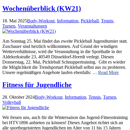
Wochenüberblick (KW21)
18. Mai 2025
Body-Workout
,
Information
,
Pickleball
,
Tennis
,
Turnen
,
Veranstaltungen
Am Sonntag 25. Mai findet das zweite Pickleball Jugendturnier statt.
Zuschauer sind herzlich willkommen. Auf Grund der windigen
Wetterverhältnisse, wird die Veranstaltung in die Sporthalle in der
Aldekerkstraße 23, 40549 Düsseldorf-Heerdt verlegt. Diesen
Donnerstag, 22. Mai, Pickleball Schnuppertraining. Gibt es wieder
die Möglichkeit die Trendsportart Pickleball selbst aus zu probieren.
Unsere regelmäßigen Angebote laufen ebenfalls: …
Read More
Fitness für Jugendliche
28. Oktober 2024
Body-Workout
,
Information
,
Tennis
,
Turnen
,
Volleyball
Wir freuen uns, auch für die Wintersaison das Jugend-Fitnesstraining
bei HTV1896 anbieten zu können! Dieses Angebot richtet sich an
alle sportbegeisterten Jugendlichen im Alter von 11 bis 15 Jahren