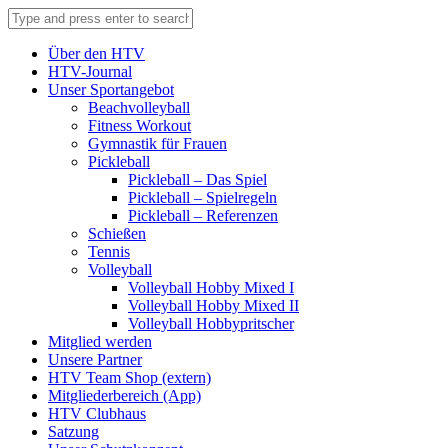
Über den HTV
HTV-Journal
Unser Sportangebot
Beachvolleyball
Fitness Workout
Gymnastik für Frauen
Pickleball
Pickleball – Das Spiel
Pickleball – Spielregeln
Pickleball – Referenzen
Schießen
Tennis
Volleyball
Volleyball Hobby Mixed I
Volleyball Hobby Mixed II
Volleyball Hobbypritscher
Mitglied werden
Unsere Partner
HTV Team Shop (extern)
Mitgliederbereich (App)
HTV Clubhaus
Satzung