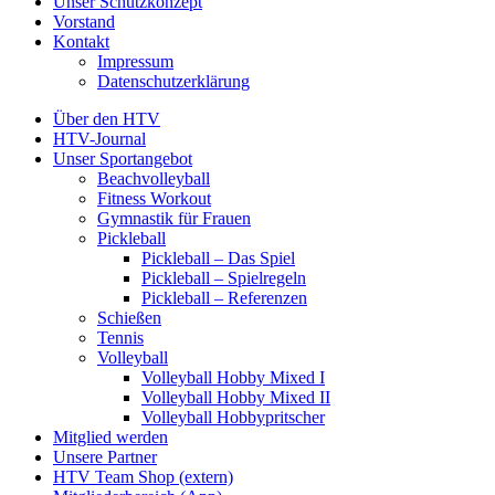
Unser Schutzkonzept
Vorstand
Kontakt
Impressum
Datenschutzerklärung
Über den HTV
HTV-Journal
Unser Sportangebot
Beachvolleyball
Fitness Workout
Gymnastik für Frauen
Pickleball
Pickleball – Das Spiel
Pickleball – Spielregeln
Pickleball – Referenzen
Schießen
Tennis
Volleyball
Volleyball Hobby Mixed I
Volleyball Hobby Mixed II
Volleyball Hobbypritscher
Mitglied werden
Unsere Partner
HTV Team Shop (extern)