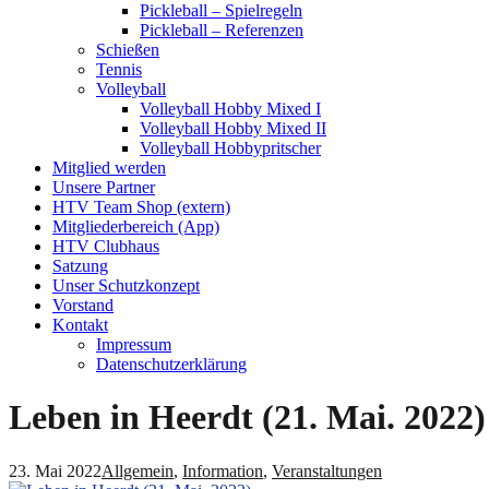
Pickleball – Spielregeln
Pickleball – Referenzen
Schießen
Tennis
Volleyball
Volleyball Hobby Mixed I
Volleyball Hobby Mixed II
Volleyball Hobbypritscher
Mitglied werden
Unsere Partner
HTV Team Shop (extern)
Mitgliederbereich (App)
HTV Clubhaus
Satzung
Unser Schutzkonzept
Vorstand
Kontakt
Impressum
Datenschutzerklärung
Leben in Heerdt (21. Mai. 2022)
23. Mai 2022
Allgemein
,
Information
,
Veranstaltungen