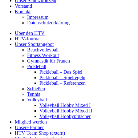
Unser Schutzkonzept
Vorstand
Kontakt
Impressum
Datenschutzerklärung
Über den HTV
HTV-Journal
Unser Sportangebot
Beachvolleyball
Fitness Workout
Gymnastik für Frauen
Pickleball
Pickleball – Das Spiel
Pickleball – Spielregeln
Pickleball – Referenzen
Schießen
Tennis
Volleyball
Volleyball Hobby Mixed I
Volleyball Hobby Mixed II
Volleyball Hobbypritscher
Mitglied werden
Unsere Partner
HTV Team Shop (extern)