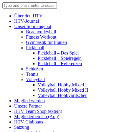
Über den HTV
HTV-Journal
Unser Sportangebot
Beachvolleyball
Fitness Workout
Gymnastik für Frauen
Pickleball
Pickleball – Das Spiel
Pickleball – Spielregeln
Pickleball – Referenzen
Schießen
Tennis
Volleyball
Volleyball Hobby Mixed I
Volleyball Hobby Mixed II
Volleyball Hobbypritscher
Mitglied werden
Unsere Partner
HTV Team Shop (extern)
Mitgliederbereich (App)
HTV Clubhaus
Satzung