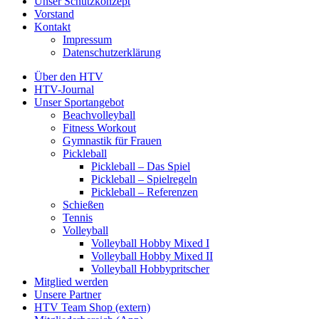
Unser Schutzkonzept
Vorstand
Kontakt
Impressum
Datenschutzerklärung
Über den HTV
HTV-Journal
Unser Sportangebot
Beachvolleyball
Fitness Workout
Gymnastik für Frauen
Pickleball
Pickleball – Das Spiel
Pickleball – Spielregeln
Pickleball – Referenzen
Schießen
Tennis
Volleyball
Volleyball Hobby Mixed I
Volleyball Hobby Mixed II
Volleyball Hobbypritscher
Mitglied werden
Unsere Partner
HTV Team Shop (extern)