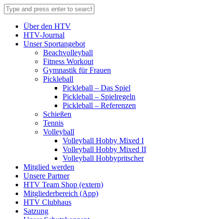
Über den HTV
HTV-Journal
Unser Sportangebot
Beachvolleyball
Fitness Workout
Gymnastik für Frauen
Pickleball
Pickleball – Das Spiel
Pickleball – Spielregeln
Pickleball – Referenzen
Schießen
Tennis
Volleyball
Volleyball Hobby Mixed I
Volleyball Hobby Mixed II
Volleyball Hobbypritscher
Mitglied werden
Unsere Partner
HTV Team Shop (extern)
Mitgliederbereich (App)
HTV Clubhaus
Satzung