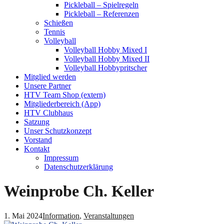
Pickleball – Spielregeln
Pickleball – Referenzen
Schießen
Tennis
Volleyball
Volleyball Hobby Mixed I
Volleyball Hobby Mixed II
Volleyball Hobbypritscher
Mitglied werden
Unsere Partner
HTV Team Shop (extern)
Mitgliederbereich (App)
HTV Clubhaus
Satzung
Unser Schutzkonzept
Vorstand
Kontakt
Impressum
Datenschutzerklärung
Weinprobe Ch. Keller
1. Mai 2024
Information
,
Veranstaltungen