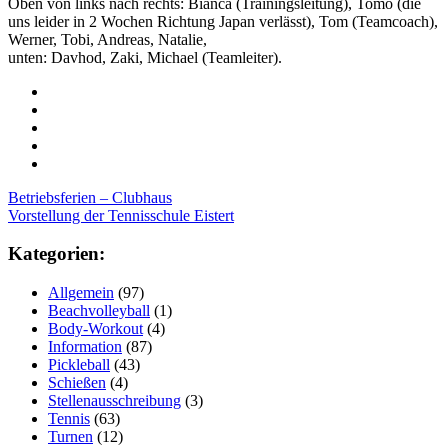
Oben von links nach rechts: Bianca (Trainingsleitung), Tomo (die
uns leider in 2 Wochen Richtung Japan verlässt), Tom (Teamcoach),
Werner, Tobi, Andreas, Natalie,
unten: Davhod, Zaki, Michael (Teamleiter).
Post
Betriebsferien – Clubhaus
Vorstellung der Tennisschule Eistert
navigation
Kategorien:
Allgemein
(97)
Beachvolleyball
(1)
Body-Workout
(4)
Information
(87)
Pickleball
(43)
Schießen
(4)
Stellenausschreibung
(3)
Tennis
(63)
Turnen
(12)