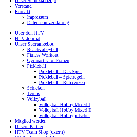
Unser Schutzkonzept
Vorstand
Kontakt
Impressum
Datenschutzerklärung
Über den HTV
HTV-Journal
Unser Sportangebot
Beachvolleyball
Fitness Workout
Gymnastik für Frauen
Pickleball
Pickleball – Das Spiel
Pickleball – Spielregeln
Pickleball – Referenzen
Schießen
Tennis
Volleyball
Volleyball Hobby Mixed I
Volleyball Hobby Mixed II
Volleyball Hobbypritscher
Mitglied werden
Unsere Partner
HTV Team Shop (extern)