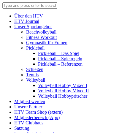
Über den HTV
HTV-Journal
Unser Sportangebot
Beachvolleyball
Fitness Workout
Gymnastik für Frauen
Pickleball
Pickleball – Das Spiel
Pickleball – Spielregeln
Pickleball – Referenzen
Schießen
Tennis
Volleyball
Volleyball Hobby Mixed I
Volleyball Hobby Mixed II
Volleyball Hobbypritscher
Mitglied werden
Unsere Partner
HTV Team Shop (extern)
Mitgliederbereich (App)
HTV Clubhaus
Satzung