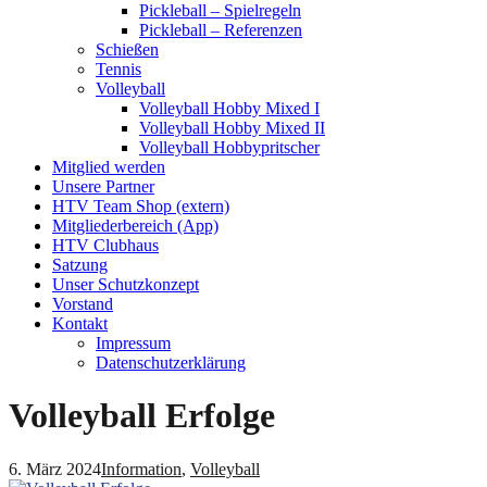
Pickleball – Spielregeln
Pickleball – Referenzen
Schießen
Tennis
Volleyball
Volleyball Hobby Mixed I
Volleyball Hobby Mixed II
Volleyball Hobbypritscher
Mitglied werden
Unsere Partner
HTV Team Shop (extern)
Mitgliederbereich (App)
HTV Clubhaus
Satzung
Unser Schutzkonzept
Vorstand
Kontakt
Impressum
Datenschutzerklärung
Volleyball Erfolge
6. März 2024
Information
,
Volleyball