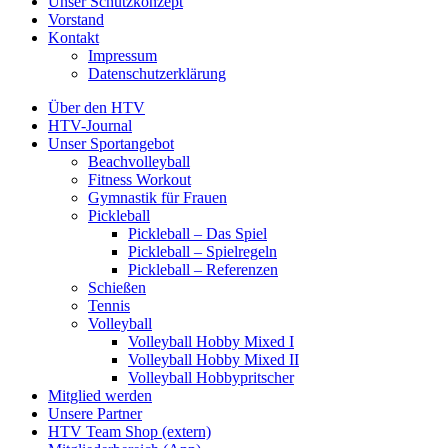
Unser Schutzkonzept
Vorstand
Kontakt
Impressum
Datenschutzerklärung
Über den HTV
HTV-Journal
Unser Sportangebot
Beachvolleyball
Fitness Workout
Gymnastik für Frauen
Pickleball
Pickleball – Das Spiel
Pickleball – Spielregeln
Pickleball – Referenzen
Schießen
Tennis
Volleyball
Volleyball Hobby Mixed I
Volleyball Hobby Mixed II
Volleyball Hobbypritscher
Mitglied werden
Unsere Partner
HTV Team Shop (extern)