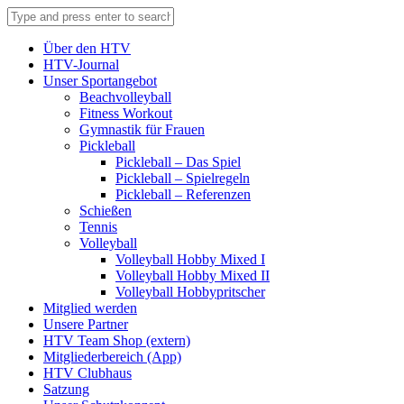
Über den HTV
HTV-Journal
Unser Sportangebot
Beachvolleyball
Fitness Workout
Gymnastik für Frauen
Pickleball
Pickleball – Das Spiel
Pickleball – Spielregeln
Pickleball – Referenzen
Schießen
Tennis
Volleyball
Volleyball Hobby Mixed I
Volleyball Hobby Mixed II
Volleyball Hobbypritscher
Mitglied werden
Unsere Partner
HTV Team Shop (extern)
Mitgliederbereich (App)
HTV Clubhaus
Satzung