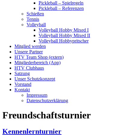
Pickleball – Spielregeln
Pickleball – Referenzen
Schießen
Tennis
Volleyball
Volleyball Hobby Mixed I
Volleyball Hobby Mixed II
Volleyball Hobbypritscher
Mitglied werden
Unsere Partner
HTV Team Shop (extern)
Mitgliederbereich (App)
HTV Clubhaus
Satzung
Unser Schutzkonzept
Vorstand
Kontakt
Impressum
Datenschutzerklärung
Freundschaftsturnier
Kennenlernturnier