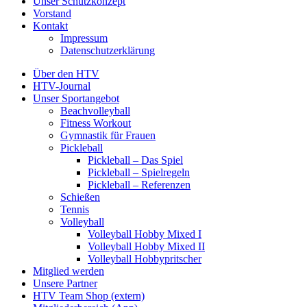
Unser Schutzkonzept
Vorstand
Kontakt
Impressum
Datenschutzerklärung
Über den HTV
HTV-Journal
Unser Sportangebot
Beachvolleyball
Fitness Workout
Gymnastik für Frauen
Pickleball
Pickleball – Das Spiel
Pickleball – Spielregeln
Pickleball – Referenzen
Schießen
Tennis
Volleyball
Volleyball Hobby Mixed I
Volleyball Hobby Mixed II
Volleyball Hobbypritscher
Mitglied werden
Unsere Partner
HTV Team Shop (extern)