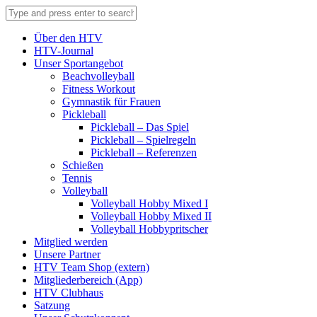
Über den HTV
HTV-Journal
Unser Sportangebot
Beachvolleyball
Fitness Workout
Gymnastik für Frauen
Pickleball
Pickleball – Das Spiel
Pickleball – Spielregeln
Pickleball – Referenzen
Schießen
Tennis
Volleyball
Volleyball Hobby Mixed I
Volleyball Hobby Mixed II
Volleyball Hobbypritscher
Mitglied werden
Unsere Partner
HTV Team Shop (extern)
Mitgliederbereich (App)
HTV Clubhaus
Satzung