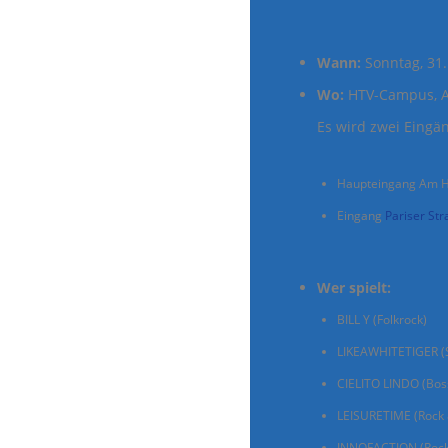
Wann:
Sonntag, 31.
Wo:
HTV-Campus, Am
Es wird zwei Eingä
Haupteingang Am He
Eingang
Pariser Str
Wer spielt:
BILL Y (Folkrock)
LIKEAWHITETIGER (S
CIELITO LINDO (Bo
LEISURETIME (Rock 
INNOFACTION (Rock 