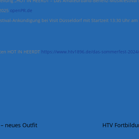
teilung „HOT IN HEERDT – Das Amateurband-Benefiz-Musikfestival 
.2025
openPR.de
estival-Ankündigung bei Visit Düsseldorf mit Startzeit 13:30 Uhr a
sten HOT IN HEERDT
https://www.htv1896.de/das-sommerfest-2024
– neues Outfit
HTV Fortbild