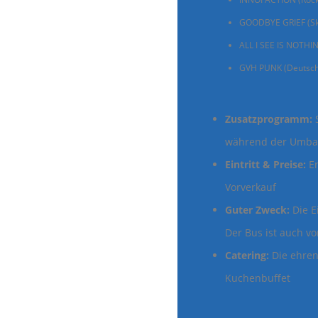
GOODBYE GRIEF (Sk
ALL I SEE IS NOTHIN
GVH PUNK (Deutsc
Zusatzprogramm:
S
während der Umb
Eintritt & Preise:
Er
Vorverkauf
Guter Zweck:
Die E
Der Bus ist auch v
Catering:
Die ehren
Kuchenbuffet