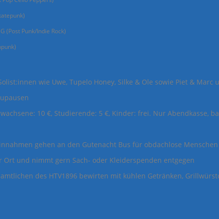
atepunk)
G (Post Punk/Indie Rock)
hpunk)
olist:innen wie Uwe, Tupelo Honey, Silke & Ole sowie Piet & Marc 
aupausen
wachsene: 10 €, Studierende: 5 €, Kinder: frei. Nur Abendkasse, ba
innahmen gehen an den Gutenacht Bus für obdachlose Menschen i
or Ort und nimmt gern Sach- oder Kleiderspenden entgegen
amtlichen des HTV1896 bewirten mit kühlen Getränken, Grillwürs