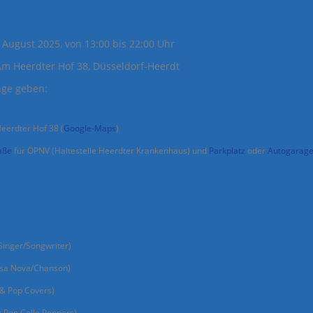
 August 2025, von 13:00 bis 22:00 Uhr
 Heerdter Hof 38, Düsseldorf-Heerdt
nge geben:
erdter Hof 38 (
Google-Maps
)
aße
für ÖPNV (Haltestelle Heerdter Krankenhaus) und
Parkplatz
oder
Autogarage
inger/Songwriter)
ssa Nova/Chanson)
& Pop Covers)
Pop Cello Peppers)