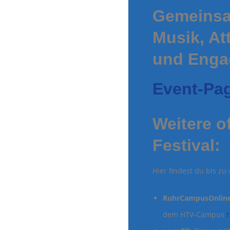
Gemeinsam
Musik, At
und Enga
Event-Pa
Weitere o
Festival:
Hier findest du bis zu
RuhrCampusOnlin
dem HTV-Campus