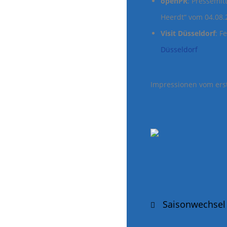
openPR
: Pressemit
Heerdt“ vom 04.08
Visit Düsseldorf
: F
Düsseldorf
Impressionen vom er
Post
Saisonwechsel 