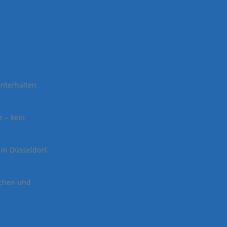
unterhalten
r – kein
n Düsseldorf.
tchen und