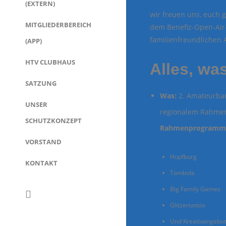
(EXTERN)
wir freuen uns, euch 
MITGLIEDERBEREICH
dem Benefiz-Open-Air-
familienfreundlichen 
(APP)
HTV CLUBHAUS
Alles, wa
SATZUNG
Was:
2. Amateurban
UNSER
regionalem Rahmen
SCHUTZKONZEPT
Rahmenprogramm
VORSTAND
Hüpfburg
KONTAKT
Tombola
Big Family Games
Glitzertattoo
Und Kreativangebot