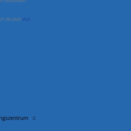
in Düsseldorf-
m 31.08.2025
Visit
/
ungszentrum