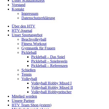
Unser Schutzkonzept
Vorstand
Kontakt
Impressum
Datenschutzerklärung
Über den HTV
HTV-Journal
Unser Sportangebot
Beachvolleyball
Fitness Workout
Gymnastik für Frauen
Pickleball
Pickleball – Das Spiel
Pickleball – Spielregeln
Pickleball – Referenzen
Schießen
Tennis
Volleyball
Volleyball Hobby Mixed I
Volleyball Hobby Mixed II
Volleyball Hobbypritscher
Mitglied werden
Unsere Partner
HTV Team Shop (extern)