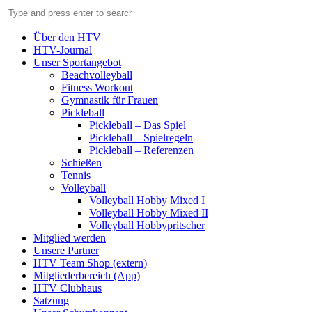
Über den HTV
HTV-Journal
Unser Sportangebot
Beachvolleyball
Fitness Workout
Gymnastik für Frauen
Pickleball
Pickleball – Das Spiel
Pickleball – Spielregeln
Pickleball – Referenzen
Schießen
Tennis
Volleyball
Volleyball Hobby Mixed I
Volleyball Hobby Mixed II
Volleyball Hobbypritscher
Mitglied werden
Unsere Partner
HTV Team Shop (extern)
Mitgliederbereich (App)
HTV Clubhaus
Satzung