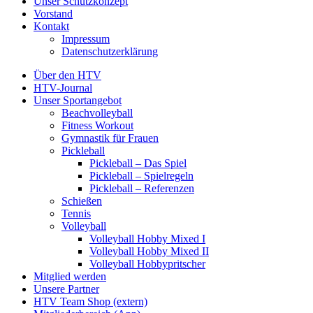
Unser Schutzkonzept
Vorstand
Kontakt
Impressum
Datenschutzerklärung
Über den HTV
HTV-Journal
Unser Sportangebot
Beachvolleyball
Fitness Workout
Gymnastik für Frauen
Pickleball
Pickleball – Das Spiel
Pickleball – Spielregeln
Pickleball – Referenzen
Schießen
Tennis
Volleyball
Volleyball Hobby Mixed I
Volleyball Hobby Mixed II
Volleyball Hobbypritscher
Mitglied werden
Unsere Partner
HTV Team Shop (extern)