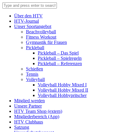
Über den HTV
HTV-Journal
Unser Sportangebot
Beachvolleyball
Fitness Workout
Gymnastik für Frauen
Pickleball
Pickleball – Das Spiel
Pickleball – Spielregeln
Pickleball – Referenzen
Schießen
Tennis
Volleyball
Volleyball Hobby Mixed I
Volleyball Hobby Mixed II
Volleyball Hobbypritscher
Mitglied werden
Unsere Partner
HTV Team Shop (extern)
Mitgliederbereich (App)
HTV Clubhaus
Satzung