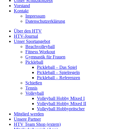
Unser Schutzkonzept
Vorstand
Kontakt
Impressum
Datenschutzerklärung
Über den HTV
HTV-Journal
Unser Sportangebot
Beachvolleyball
Fitness Workout
Gymnastik für Frauen
Pickleball
Pickleball – Das Spiel
Pickleball – Spielregeln
Pickleball – Referenzen
Schießen
Tennis
Volleyball
Volleyball Hobby Mixed I
Volleyball Hobby Mixed II
Volleyball Hobbypritscher
Mitglied werden
Unsere Partner
HTV Team Shop (extern)