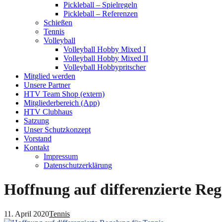
Pickleball – Spielregeln
Pickleball – Referenzen
Schießen
Tennis
Volleyball
Volleyball Hobby Mixed I
Volleyball Hobby Mixed II
Volleyball Hobbypritscher
Mitglied werden
Unsere Partner
HTV Team Shop (extern)
Mitgliederbereich (App)
HTV Clubhaus
Satzung
Unser Schutzkonzept
Vorstand
Kontakt
Impressum
Datenschutzerklärung
Hoffnung auf differenzierte Reg
11. April 2020
Tennis