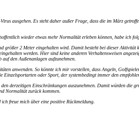
-Virus ausgehen. Es steht daher außer Frage, dass die im März getrof
r hoffentlich wieder etwas mehr Normalität erleben können, habe ich fo
nd größer 2 Meter eingehalten wird. Damit besteht bei dieser Aktivität k
ingehalten werden. Hier sind keine anderen Verhaltensweisen angezeig
ieb auf den Außenanlagen aufzunehmen.
ivitäten anwenden. So könnte ich mir vorstellen, dass Angeln, Golfspie
 die Einzelsportarten oder Sport, der systembedingt immer den empfohle
n den derzeitigen Einschränkungen auszunehmen. Damit würden die grun
und Normalität zurück kommen.
d ich freue mich über eine positive Rückmeldung.