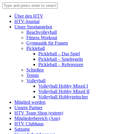
Über den HTV
HTV-Journal
Unser Sportangebot
Beachvolleyball
Fitness Workout
Gymnastik für Frauen
Pickleball
Pickleball – Das Spiel
Pickleball – Spielregeln
Pickleball – Referenzen
Schießen
Tennis
Volleyball
Volleyball Hobby Mixed I
Volleyball Hobby Mixed II
Volleyball Hobbypritscher
Mitglied werden
Unsere Partner
HTV Team Shop (extern)
Mitgliederbereich (App)
HTV Clubhaus
Satzung