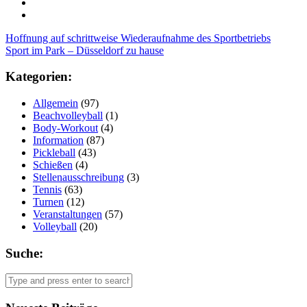
Post
Hoffnung auf schrittweise Wiederaufnahme des Sportbetriebs
Sport im Park – Düsseldorf zu hause
navigation
Kategorien:
Allgemein
(97)
Beachvolleyball
(1)
Body-Workout
(4)
Information
(87)
Pickleball
(43)
Schießen
(4)
Stellenausschreibung
(3)
Tennis
(63)
Turnen
(12)
Veranstaltungen
(57)
Volleyball
(20)
Suche: