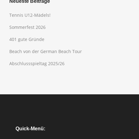
Neueste Beiträge
Tennis U12-Mädels!
Sommerfest 2026
401 gute Gründe
Beach von der German Beach Tour
Abschlussspieltag 2025/26
Quick-Menü: