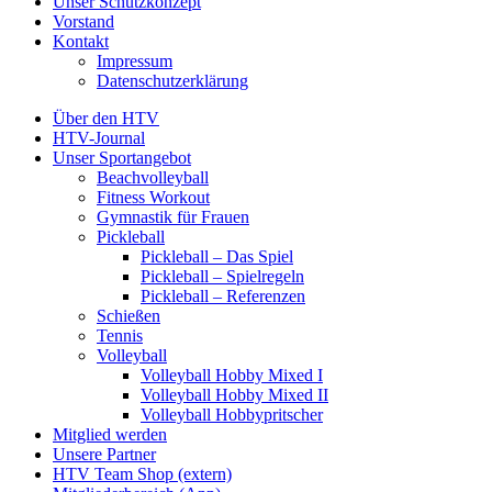
Unser Schutzkonzept
Vorstand
Kontakt
Impressum
Datenschutzerklärung
Über den HTV
HTV-Journal
Unser Sportangebot
Beachvolleyball
Fitness Workout
Gymnastik für Frauen
Pickleball
Pickleball – Das Spiel
Pickleball – Spielregeln
Pickleball – Referenzen
Schießen
Tennis
Volleyball
Volleyball Hobby Mixed I
Volleyball Hobby Mixed II
Volleyball Hobbypritscher
Mitglied werden
Unsere Partner
HTV Team Shop (extern)