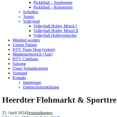
Pickleball – Spielregeln
Pickleball – Referenzen
Schießen
Tennis
Volleyball
Volleyball Hobby Mixed I
Volleyball Hobby Mixed II
Volleyball Hobbypritscher
Mitglied werden
Unsere Partner
HTV Team Shop (extern)
Mitgliederbereich (App)
HTV Clubhaus
Satzung
Unser Schutzkonzept
Vorstand
Kontakt
Impressum
Datenschutzerklärung
Heerdter Flohmarkt & Sporttre
25. April 2024
Veranstaltungen