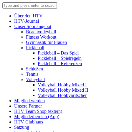
Über den HTV
HTV-Journal
Unser Sportangebot
Beachvolleyball
Fitness Workout
Gymnastik für Frauen
Pickleball
Pickleball – Das Spiel
Pickleball – Spielregeln
Pickleball – Referenzen
Schießen
Tennis
Volleyball
Volleyball Hobby Mixed I
Volleyball Hobby Mixed II
Volleyball Hobbypritscher
Mitglied werden
Unsere Partner
HTV Team Shop (extern)
Mitgliederbereich (App)
HTV Clubhaus
Satzung