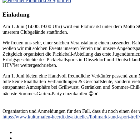
Einladung
Am 1. Juni (14:00-19:00 Uhr) wird ein Flohmarkt unter dem 
unserem Clubgelände stattfinden.
Wir freuen uns sehr, einer solchen Veranstaltung einen passenden Rah
wollen wir mit solchen Events unseren Verein und unsere Angebotspa
Zeitgleich organisiert die Pickleball-Abteilung das erste Jugendturnie
Erfolgsgeschichte des Pickleballsports in Düsseldorf und Deutschla
HTV'ler weitergeschrieben.
Am 1. Juni bieten eine Handvoll freundliche Verkäufer passend zum 
bitte keine knallharten Verhandlungen & Geschäftsleute, sondern viel
entspannter Atmosphäre bei Grillwurst, Getränken und Sommer-Chill-
nächste Sommer-Garten-Party einzukaufen 😊☀️.
Organisation und Anmeldungen für den Fall, dass du noch einen der w
https://www.kulturhafen-heerdt.de/aktuelles/flohmarkt-und-sport-treff/