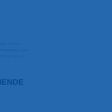
tion Tennis!
 whoopwhoop. Das
.00 Uhr bei uns
NENDE