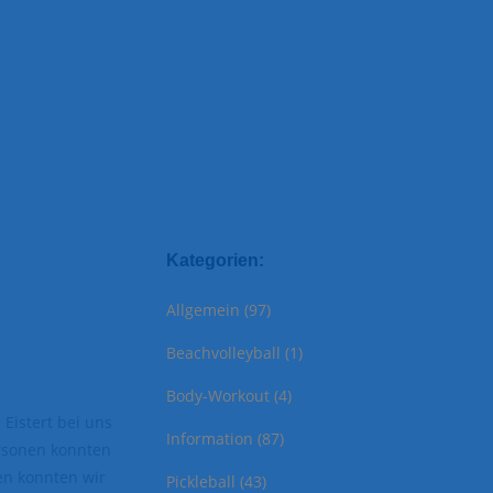
Kategorien:
Allgemein
(97)
Beachvolleyball
(1)
Body-Workout
(4)
 Eistert bei uns
Information
(87)
ersonen konnten
en konnten wir
Pickleball
(43)