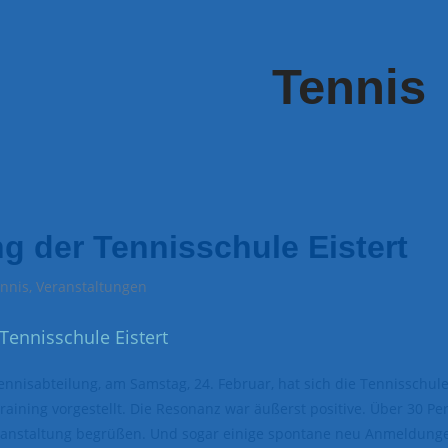
Tennis
ng der Tennisschule Eistert
nnis
,
Veranstaltungen
ennisabteilung, am Samstag, 24. Februar, hat sich die Tennisschule
aining vorgestellt. Die Resonanz war äußerst positive. Über 30 P
eranstaltung begrüßen. Und sogar einige spontane neu Anmeldung