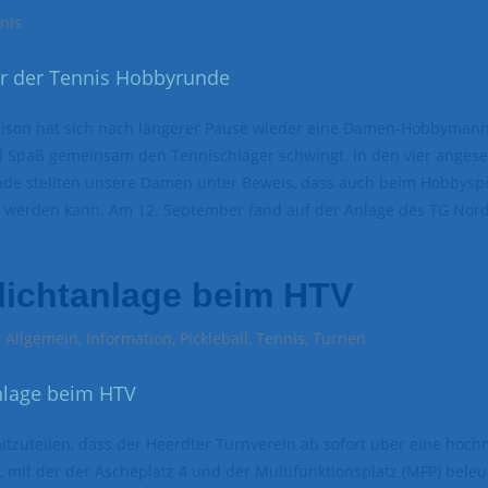
nis
aison hat sich nach längerer Pause wieder eine Damen-Hobbymann
el Spaß gemeinsam den Tennischläger schwingt. In den vier angese
de stellten unsere Damen unter Beweis, dass auch beim Hobbyspo
lt werden kann. Am 12. September fand auf der Anlage des TG Nor
lichtanlage beim HTV
Allgemein
,
Information
,
Pickleball
,
Tennis
,
Turnen
itzuteilen, dass der Heerdter Turnverein ab sofort über eine hoc
t, mit der der Ascheplatz 4 und der Multifunktionsplatz (MFP) bele