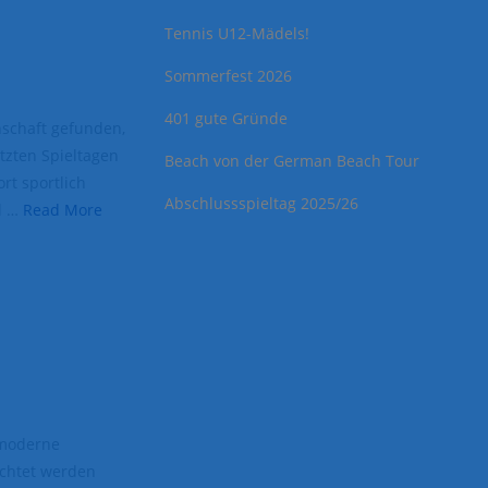
Tennis U12-Mädels!
Sommerfest 2026
401 gute Gründe
schaft gefunden,
tzten Spieltagen
Beach von der German Beach Tour
rt sportlich
Abschlussspieltag 2025/26
d …
Read More
hmoderne
uchtet werden