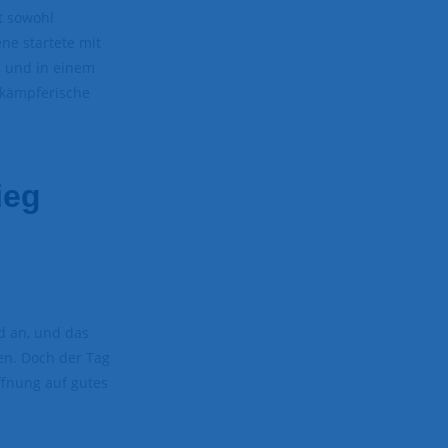
t sowohl
ne startete mit
n und in einem
 kämpferische
ieg
d an, und das
en. Doch der Tag
ffnung auf gutes