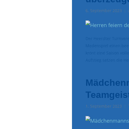
6. September 2023
Der Heerdter Turnvere
Medenspiel einen beei
krönt eine Saison vol
Aufstieg setzen die H
Mädchenm
Teamgeis
1. September 2023