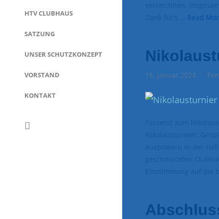
verzeichnen. Insgesam
HTV CLUBHAUS
Dank für’s …
Read Mor
SATZUNG
Nikolaus
UNSER SCHUTZKONZEPT
VORSTAND
15. Januar 2024
Ten
KONTAKT
Passend zum Nikolaus
Nikolausturnier. Gesp
Auspowern in der Halle
geschmückten Clubhaus
Einstimmung auf die
Abschluss