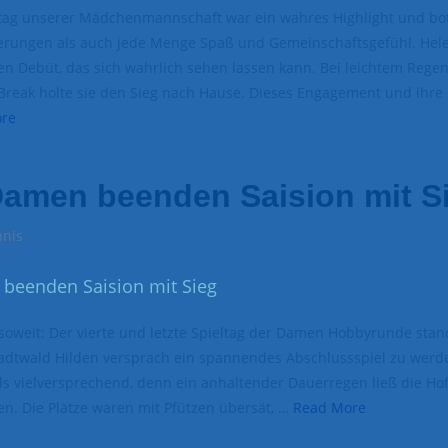
ltag unserer Mädchenmannschaft war ein wahres Highlight und bo
erungen als auch jede Menge Spaß und Gemeinschaftsgefühl. Hele
 Debüt, das sich wahrlich sehen lassen kann. Bei leichtem Rege
reak holte sie den Sieg nach Hause. Dieses Engagement und ihre
re
Damen beenden Saision mit S
nnis
soweit: Der vierte und letzte Spieltag der Damen Hobbyrunde stan
adtwald Hilden versprach ein spannendes Abschlussspiel zu werd
ls vielversprechend, denn ein anhaltender Dauerregen ließ die Ho
n. Die Plätze waren mit Pfützen übersät, …
Read More