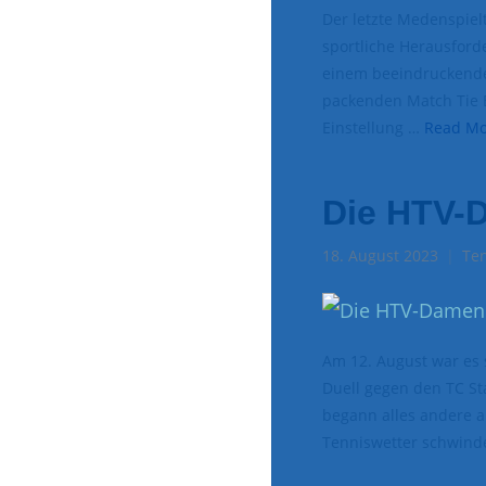
Der letzte Medenspie
sportliche Herausford
einem beeindruckenden
packenden Match Tie B
Einstellung …
Read Mo
Die HTV-
18. August 2023
Te
Am 12. August war es 
Duell gegen den TC St
begann alles andere a
Tenniswetter schwinde