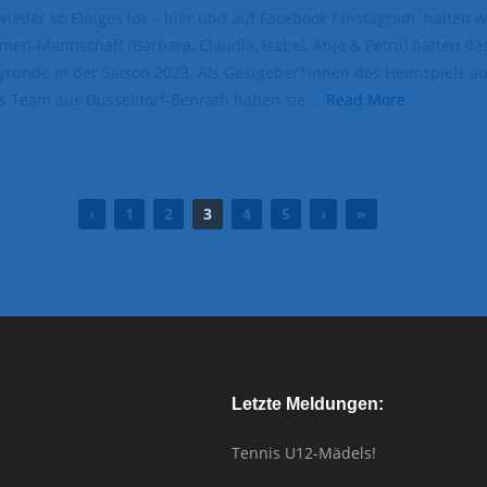
der so Einiges los – hier und auf Facebook / Instagram halten 
en-Mannschaft (Barbara, Claudia, Isabel, Anja & Petra) hatten das
yrunde in der Saison 2023. Als Gastgeber*innen des Heimspiels a
as Team aus Düsseldorf-Benrath haben sie …
Read More
‹
1
2
3
4
5
›
»
Letzte Meldungen:
Tennis U12-Mädels!