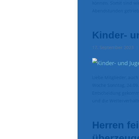
können. Somit sind wi
Abendstunden getrieb
Kinder- u
17. September 2023
Liebe Mitglieder, auc
Woche Sonntag, 24.09.
Entscheidung gekomme
und die Wetterverhält
Herren fe
überzeug