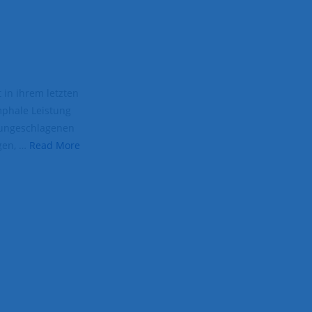
 in ihrem letzten
mphale Leistung
m ungeschlagenen
ngen, …
Read More