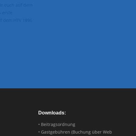
wir euch auf dem
 erste
uf dem HTV 1896
Downloads:
• Beitragsordnung
• Gastgebühren (Buchung über Web