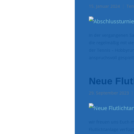
15. Januar 2024
Ten
In der vergangenen S
die regelmäßig mit vi
der Tennis – Hobbyrun
anspruchsvoll gespie
Neue Flut
29. September 2023
wir freuen uns Euch m
Flutlichtanlage verfüg