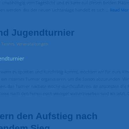
r unabhängig vom Tageslicht und es kann auf diesen beiden Plätzen
en werden. Bei der neuen Lichtanlage handelt es sich …
Read Mor
nd Jugendturnier
Tennis
,
Veranstaltungen
h wenn es spontan und kurzfristig kommt, möchten wir für eure Ki
 ein internes Turnier organisieren, um die Saison abzurunden. Wir
n, das Turnier nächste Woche durchzuführen, da ansonsten die F
nisse nach den Ferien noch weniger vorherzusehen sind als jetzt.
iern den Aufstieg nach
endem Sieg