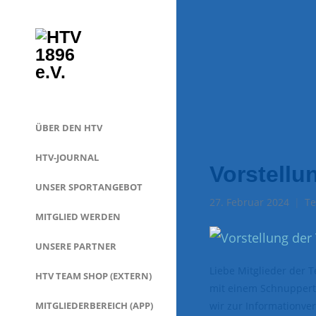
ÜBER DEN HTV
HTV-JOURNAL
Vorstellu
UNSER SPORTANGEBOT
27. Februar 2024
Te
MITGLIED WERDEN
UNSERE PARTNER
Liebe Mitglieder der T
HTV TEAM SHOP (EXTERN)
mit einem Schnuppertr
MITGLIEDERBEREICH (APP)
wir zur Informationv