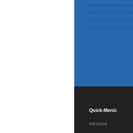
Am Wochenende war wie
Laufenden. Unsere Dam
Turnierspiel der Hobb
e.V. Gelände gegen d
Quick-Menü:
Vorstand