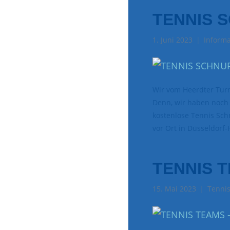
TENNIS 
1. Juni 2023
Informa
Wir vom Heerdter Turn
Denn, wir haben noch 
kostenlose Tennis Schn
vor Ort in Düsseldorf-
TENNIS 
15. Mai 2023
Tenni