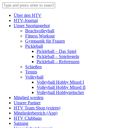
Über den HTV
HTV-Journal
Unser Sportangebot
Beachvolleyball
Fitness Workout
Gymnastik für Frauen
Pickleball
Pickleball – Das Spiel
Pickleball – Spielregeln
Pickleball – Referenzen
Schießen
Tennis
Volleyball
Volleyball Hobby Mixed I
Volleyball Hobby Mixed II
Volleyball Hobbypritscher
Mitglied werden
Unsere Partner
HTV Team Shop (extern)
Mitgliederbereich (App)
HTV Clubhaus
Satzung