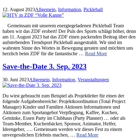
12. August 2023
Allgemein
,
Information
,
Pickleball
Gemeinsam mit unserem energiegeladenen Pickleball Team
haben wir das ZDF erobert! Der Puls des Sports schlägt höher, denn
am 11. August 2023 hat das ZDF einen packenden Beitrag über den
aufstrebenden Trendsport Pickleball ausgestrahlt. Wir sind im
wahrsten Sinne des Wortes in Bewegung geraten und möchten uns
herzlich beim ZDF für die fantastische …
Read More
Save-the-Date 3. Sep. 2023
30. Juni 2023
Allgemein
,
Information
,
Veranstaltungen
Du wirst gebraucht zum Beispiel als Projektleiter für einen der
folgende Aufgabenbereiche: Projektkoordination (Total Project
Manager) Kinder und Familien Aktionen Informationen und
Aktionen zum Sportangebot Verpflegung, Kaffee, Kuchen,
Getränke, Essen Party im Clubhaus (Party Planner) … oder als
Team-Member, Kuchenbäcker, Sponsor, Animator, Helfer,
Ideengeber, …. Gemeinsam werden wir dieses Fest zu einem
unvergesslichen Erlebnis machen, …
Read More