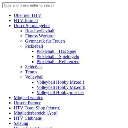
Über den HTV
HTV-Journal
Unser Sportangebot
Beachvolleyball
Fitness Workout
Gymnastik für Frauen
Pickleball
Pickleball – Das Spiel
Pickleball – Spielregeln
Pickleball – Referenzen
Schießen
Tennis
Volleyball
Volleyball Hobby Mixed I
Volleyball Hobby Mixed II
Volleyball Hobbypritscher
Mitglied werden
Unsere Partner
HTV Team Shop (extern)
Mitgliederbereich (App)
HTV Clubhaus
Satzung