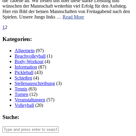
die Tabelle an. Wir freuen uns über diese starke Leistung und
wünschen der Mannschaft weiterhin viel Erfolg für den Aufstieg.
Hier ein Bild der beinen Mannschaften von Freitagabend nach den
Spielen. Unsere Jungs links …
Read More
1
2
Kategorien:
Allgemein
(97)
Beachvolleyball
(1)
Body-Workout
(4)
Information
(87)
Pickleball
(43)
Schießen
(4)
Stellenausschreibung
(3)
Tennis
(63)
Turnen
(12)
Veranstaltungen
(57)
Volleyball
(20)
Suche: