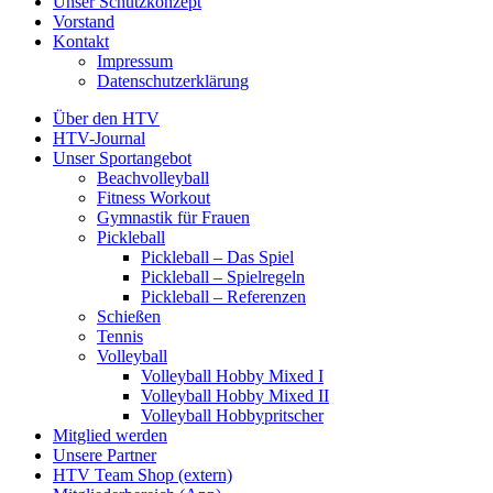
Unser Schutzkonzept
Vorstand
Kontakt
Impressum
Datenschutzerklärung
Über den HTV
HTV-Journal
Unser Sportangebot
Beachvolleyball
Fitness Workout
Gymnastik für Frauen
Pickleball
Pickleball – Das Spiel
Pickleball – Spielregeln
Pickleball – Referenzen
Schießen
Tennis
Volleyball
Volleyball Hobby Mixed I
Volleyball Hobby Mixed II
Volleyball Hobbypritscher
Mitglied werden
Unsere Partner
HTV Team Shop (extern)