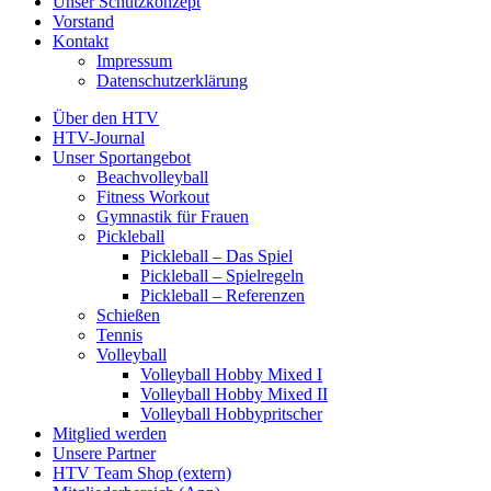
Unser Schutzkonzept
Vorstand
Kontakt
Impressum
Datenschutzerklärung
Über den HTV
HTV-Journal
Unser Sportangebot
Beachvolleyball
Fitness Workout
Gymnastik für Frauen
Pickleball
Pickleball – Das Spiel
Pickleball – Spielregeln
Pickleball – Referenzen
Schießen
Tennis
Volleyball
Volleyball Hobby Mixed I
Volleyball Hobby Mixed II
Volleyball Hobbypritscher
Mitglied werden
Unsere Partner
HTV Team Shop (extern)