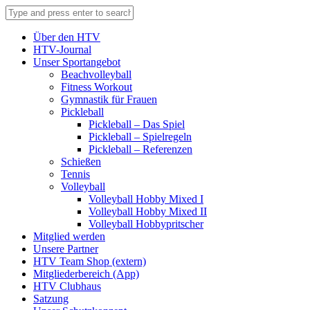
Über den HTV
HTV-Journal
Unser Sportangebot
Beachvolleyball
Fitness Workout
Gymnastik für Frauen
Pickleball
Pickleball – Das Spiel
Pickleball – Spielregeln
Pickleball – Referenzen
Schießen
Tennis
Volleyball
Volleyball Hobby Mixed I
Volleyball Hobby Mixed II
Volleyball Hobbypritscher
Mitglied werden
Unsere Partner
HTV Team Shop (extern)
Mitgliederbereich (App)
HTV Clubhaus
Satzung