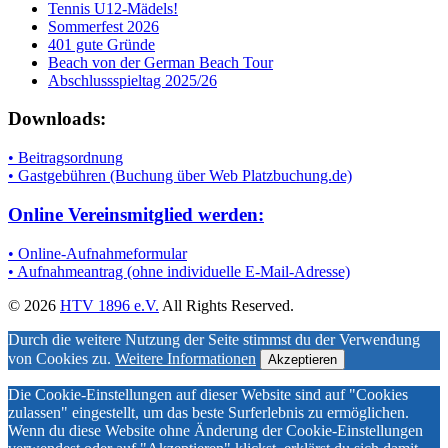
Tennis U12-Mädels!
Sommerfest 2026
401 gute Gründe
Beach von der German Beach Tour
Abschlussspieltag 2025/26
Downloads:
• Beitragsordnung
• Gastgebühren (Buchung über Web Platzbuchung.de)
Online Vereinsmitglied werden:
• Online-Aufnahmeformular
• Aufnahmeantrag (ohne individuelle E-Mail-Adresse)
© 2026
HTV 1896 e.V.
All Rights Reserved.
Durch die weitere Nutzung der Seite stimmst du der Verwendung
von Cookies zu.
Weitere Informationen
Akzeptieren
Die Cookie-Einstellungen auf dieser Website sind auf "Cookies
zulassen" eingestellt, um das beste Surferlebnis zu ermöglichen.
Wenn du diese Website ohne Änderung der Cookie-Einstellungen