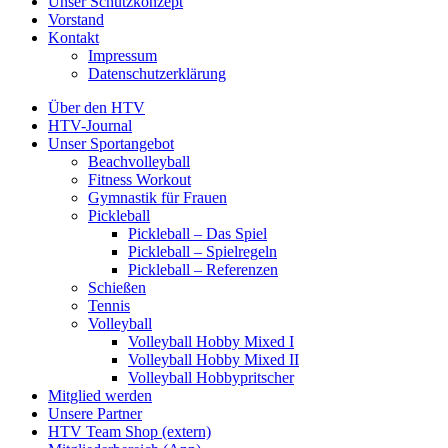
Unser Schutzkonzept
Vorstand
Kontakt
Impressum
Datenschutzerklärung
Über den HTV
HTV-Journal
Unser Sportangebot
Beachvolleyball
Fitness Workout
Gymnastik für Frauen
Pickleball
Pickleball – Das Spiel
Pickleball – Spielregeln
Pickleball – Referenzen
Schießen
Tennis
Volleyball
Volleyball Hobby Mixed I
Volleyball Hobby Mixed II
Volleyball Hobbypritscher
Mitglied werden
Unsere Partner
HTV Team Shop (extern)