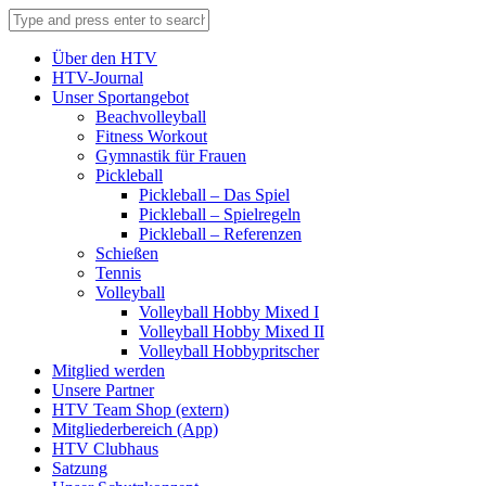
Über den HTV
HTV-Journal
Unser Sportangebot
Beachvolleyball
Fitness Workout
Gymnastik für Frauen
Pickleball
Pickleball – Das Spiel
Pickleball – Spielregeln
Pickleball – Referenzen
Schießen
Tennis
Volleyball
Volleyball Hobby Mixed I
Volleyball Hobby Mixed II
Volleyball Hobbypritscher
Mitglied werden
Unsere Partner
HTV Team Shop (extern)
Mitgliederbereich (App)
HTV Clubhaus
Satzung