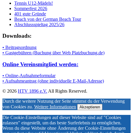
Tennis U12-Mädels!
Sommerfest 2026
401 gute Gründe
Beach von der German Beach Tour
Abschlussspieltag 2025/26
Downloads:
• Beitragsordnung
• Gastgebühren (Buchung über Web Platzbuchung.de)
Online Vereinsmitglied werden:
• Online-Aufnahmeformular
• Aufnahmeantrag (ohne individuelle E-Mail-Adresse)
© 2026
HTV 1896 e.V.
All Rights Reserved.
Durch die weitere Nutzung der Seite stimmst du der Verwendung
von Cookies zu.
Weitere Informationen
Akzeptieren
Die Cookie-Einstellungen auf dieser Website sind auf "Cookies
zulassen" eingestellt, um das beste Surferlebnis zu ermöglichen.
Wenn du diese Website ohne Änderung der Cookie-Einstellungen