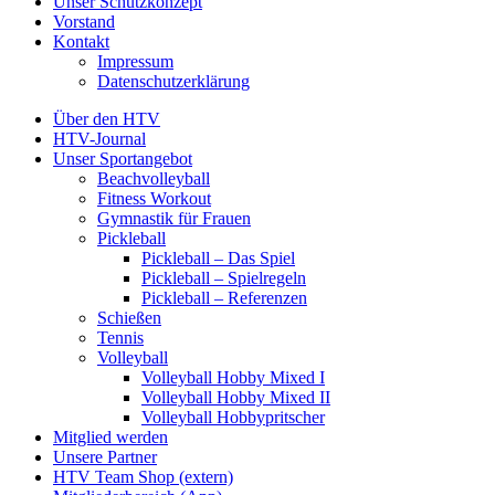
Unser Schutzkonzept
Vorstand
Kontakt
Impressum
Datenschutzerklärung
Über den HTV
HTV-Journal
Unser Sportangebot
Beachvolleyball
Fitness Workout
Gymnastik für Frauen
Pickleball
Pickleball – Das Spiel
Pickleball – Spielregeln
Pickleball – Referenzen
Schießen
Tennis
Volleyball
Volleyball Hobby Mixed I
Volleyball Hobby Mixed II
Volleyball Hobbypritscher
Mitglied werden
Unsere Partner
HTV Team Shop (extern)