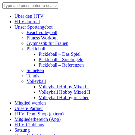
Über den HTV
HTV-Journal
Unser Sportangebot
Beachvolleyball
Fitness Workout
Gymnastik für Frauen
Pickleball
Pickleball – Das Spiel
Pickleball – Spielregeln
Pickleball – Referenzen
Schießen
Tennis
Volleyball
Volleyball Hobby Mixed I
Volleyball Hobby Mixed II
Volleyball Hobbypritscher
Mitglied werden
Unsere Partner
HTV Team Shop (extern)
Mitgliederbereich (App)
HTV Clubhaus
Satzung