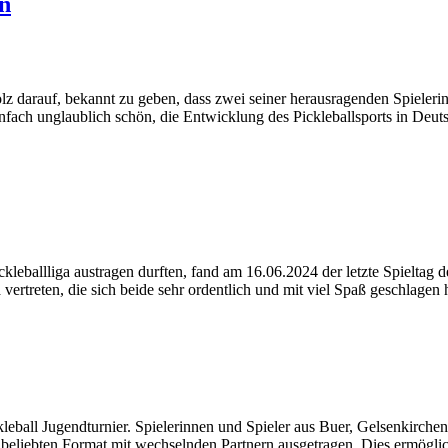
n
lz darauf, bekannt zu geben, dass zwei seiner herausragenden Spieleri
fach unglaublich schön, die Entwicklung des Pickleballsports in Deuts
leballliga austragen durften, fand am 16.06.2024 der letzte Spieltag 
 vertreten, die sich beide sehr ordentlich und mit viel Spaß geschlag
Pickleball Jugendturnier. Spielerinnen und Spieler aus Buer, Gelsenkir
 beliebten Format mit wechselnden Partnern ausgetragen. Dies ermögli