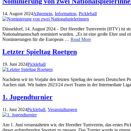
Nominierung von zwei Nationalspielerinne
14. August 2024
Allgemein
,
Information
,
Pickleball
Düsseldorf, 14. August 2024 – Der Heerdter Turnverein (HTV) ist sto
Nationalmannschaft nominiert wurden. „Es ist eine große Ehre und ein
Nominierungen für die European …
Read More
Letzter Spieltag Roetgen
19. Juni 2024
Pickleball
Nachdem wir im Vorjahr den letzten Spieltag der neuen Deutschen Pick
Aachen statt. Wir hatten 2023/24 zwei Teams in der Intermediate Liga
1. Jugendturnier
11. Juni 2024
Pickleball
,
Veranstaltungen
Am 1. Juni veranstalteten wir, der Heerdter Turnverein, das erstes 
dieser aufstrebenden Sportart zu messen. Das Turnier wurde in einem