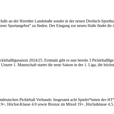
alle an der Heerdter Landstraße sonder in der neuen Dreifach-Sporthalle
er Sportangebot” zu finden. Der Eingang zur neuen Halle findet ihr 
leballligasaison 2024/25. Erstmals gibt es nun bereits 3 Pickleballlig
 Unsere 1. Mannschaft startet die neue Saison in der 1. Liga, die höch
eutschen Pickleball Verbands: Insgesamt acht Spieler*innen des HTV 
+, Höchst-Klasse 4.0 sowie Bronze im Mixed 19+, Höchstklasse 4.5. 