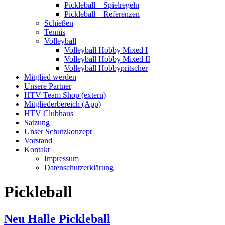
Pickleball – Spielregeln
Pickleball – Referenzen
Schießen
Tennis
Volleyball
Volleyball Hobby Mixed I
Volleyball Hobby Mixed II
Volleyball Hobbypritscher
Mitglied werden
Unsere Partner
HTV Team Shop (extern)
Mitgliederbereich (App)
HTV Clubhaus
Satzung
Unser Schutzkonzept
Vorstand
Kontakt
Impressum
Datenschutzerklärung
Pickleball
Neu Halle Pickleball