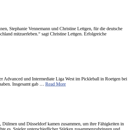
nnen, Stephanie Vennemann und Christine Lettgen, für die deutsche
chland mitzuerleben.“ sagt Christine Lettgen. Erfolgreiche
der Advanced und Intermediate Liga West im Pickleball in Roetgen bei
en haben. Insgesamt gab …
Read More
chen, Dülmen und Düsseldorf kamen zusammen, um ihre Fähigkeiten in
chte es, Spieler unterschiedlicher Stärken zusammenzubringen und