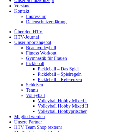
Unser Schutzkonzept
Vorstand
Kontakt
Impressum
Datenschutzerklärung
Über den HTV
HTV-Journal
Unser Sportangebot
Beachvolleyball
Fitness Workout
Gymnastik für Frauen
Pickleball
Pickleball – Das Spiel
Pickleball – Spielregeln
Pickleball – Referenzen
Schießen
Tennis
Volleyball
Volleyball Hobby Mixed I
Volleyball Hobby Mixed II
Volleyball Hobbypritscher
Mitglied werden
Unsere Partner
HTV Team Shop (extern)