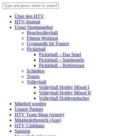
Über den HTV
HTV-Journal
Unser Sportangebot
Beachvolleyball
Fitness Workout
Gymnastik für Frauen
Pickleball
Pickleball – Das Spiel
Pickleball – Spielregeln
Pickleball – Referenzen
Schießen
Tennis
Volleyball
Volleyball Hobby Mixed I
Volleyball Hobby Mixed II
Volleyball Hobbypritscher
Mitglied werden
Unsere Partner
HTV Team Shop (extern)
Mitgliederbereich (App)
HTV Clubhaus
Satzung