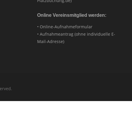
Platzbuchung.de)
Online Vereinsmitglied werden:
• Online-Aufnahmeformular
• Aufnahmeantrag (ohne individuelle E-
Mail-Adresse)
erved.