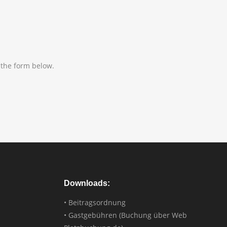
 the form below.
Downloads:
• Beitragsordnung
• Gastgebühren (Buchung über Web