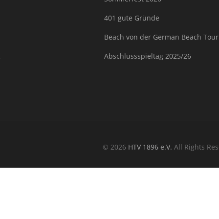
401 gute Gründe
Beach von der German Beach Tour
g
Abschlussspieltag 2025/26
© 2026
HTV 1896 e.V.
All Rights Res